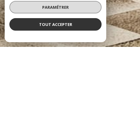
PARAMÉTRER
TOUT ACCEPTER
Immo Bentz
Agence immobilière Ouest Parisien
Immo Bentz s'implante sur notre belle région de l'
Ouest Parisien
. Nous
avons une parfaite connaissance du marché immobilier depuis plus de 25
ans. Nous aimerions vous faire découvrir les
plus beaux joyaux de la
région autour de Saint-Germain-en-Laye, Saint-Nom-la-
Bretèche
et toutes les autres villes et villages disséminés le long de la
Foret de Marly et si proche de Paris.
De l'
estimation de votre bien
ou la découverte de votre recherche
jusqu'à la signature définitive Immo Bentz vous accompagne tout au long