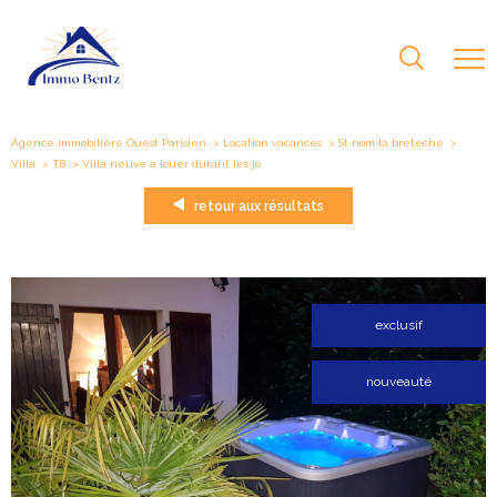
Agence immobilière Ouest Parisien
Location vacances
St nom la breteche
Villa
T8
villa neuve a louer durant les jo
retour aux résultats
exclusif
nouveauté