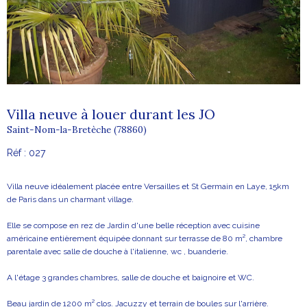
Villa neuve à louer durant les JO
Saint-Nom-la-Bretèche (78860)
Réf : 027
Villa neuve idéalement placée entre Versailles et St Germain en Laye, 15km
de Paris dans un charmant village.
Elle se compose en rez de Jardin d'une belle réception avec cuisine
américaine entièrement équipée donnant sur terrasse de 80 m², chambre
parentale avec salle de douche à l'italienne, wc , buanderie.
A l'étage 3 grandes chambres, salle de douche et baignoire et WC.
Beau jardin de 1200 m² clos. Jacuzzy et terrain de boules sur l'arrière.