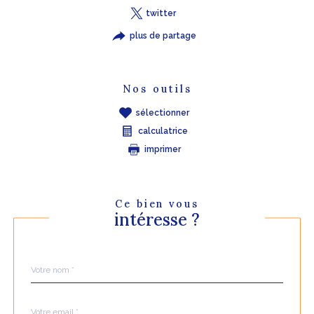
twitter
plus de partage
Nos outils
sélectionner
calculatrice
imprimer
Ce bien vous
intéresse ?
Nom
Fieldset
*
par
défaut
email
*