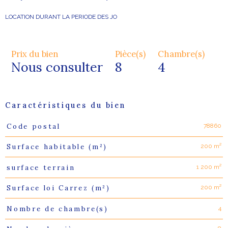
LOCATION DURANT LA PERIODE DES JO
Prix du bien
Pièce(s)
Chambre(s)
Nous consulter
8
4
Caractéristiques du bien
78860
Code postal
Caractéristiques
Valeurs
200 m²
Surface habitable (m²)
1 200 m²
surface terrain
200 m²
Surface loi Carrez (m²)
4
Nombre de chambre(s)