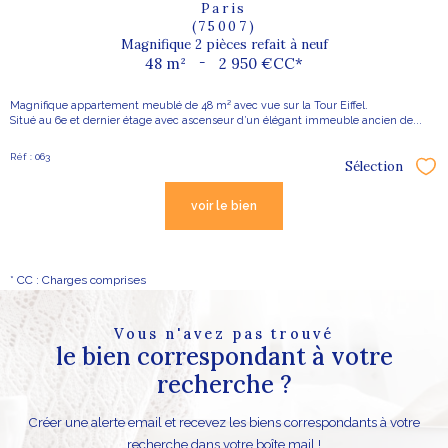
Paris
(75007)
Magnifique 2 pièces refait à neuf
48 m²
-
2 950 €
CC*
Magnifique appartement meublé de 48 m² avec vue sur la Tour Eiffel.
Situé au 6e et dernier étage avec ascenseur d’un élégant immeuble ancien de...
Réf : 063
Sélection
Sél
voir le bien
* CC : Charges comprises
Vous n'avez pas trouvé
le bien correspondant à votre
recherche ?
Créer une alerte email et recevez les biens correspondants à votre
recherche dans votre boîte mail !