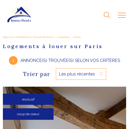
Agence immobilière Ouest Parisien
Location
paris
Logements à louer sur Paris
1
ANNONCE(S) TROUVÉE(S) SELON VOS CRITÈRES
Trier par
Les plus récentes
exclusif
coup de coeur