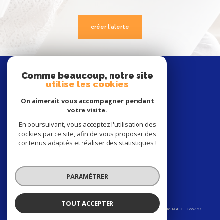
créer l'alerte
nous
suivre
Comme beaucoup, notre site
utilise les cookies
On aimerait vous accompagner pendant
votre visite.
nous
En poursuivant, vous acceptez l'utilisation des
adhérons
cookies par ce site, afin de vous proposer des
contenus adaptés et réaliser des statistiques !
PARAMÉTRER
TOUT ACCEPTER
© 2026 | Tous droits réservés | Traduction powered by Google |
Nos honoraires
Plan du site
Mentions légales
Admin
Partenaires
Politique RGPD
Cookies