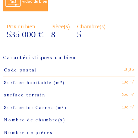
video du bien
Prix du bien
Pièce(s)
Chambre(s)
535 000 €
8
5
Caractéristiques du bien
78580
Code postal
Caractéristiques
Valeurs
180 m²
Surface habitable (m²)
600 m²
surface terrain
180 m²
Surface loi Carrez (m²)
5
Nombre de chambre(s)
8
Nombre de pièces