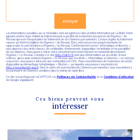
Validation
envoyer
Les informations recueillies sur ce formulaire sont enregistrées dans un fichier informatisé par La Boite Immo
agissant comme Sous-traitant du traitement pour la gestion de la clientèle/prospects de l'Agence / du
Réseau qui reste Responsable du Traitement de vos Données personnelles. La base légale du traitement
repose sur l'intérêt légitime de l'Agence / du Réseau. Elles sont conservées jusqu'à demande de
suppression et sont destinées à l'Agence / au Réseau. Conformément à la loi « informatique et libertés »,
vous disposez des droits d’accès, de rectification, d’effacement, d’opposition, de limitation et de portabilité
de vos données. Vous pouvez retirer votre consentement à tout moment en contactant directement
l’Agence / Le Réseau. Consultez le site
https://cnil.fr/fr
pour plus d’informations sur vos droits. Si vous
estimez, après avoir contacté l'Agence / le Réseau, que vos droits « Informatique et Libertés » ne sont pas
respectés, vous pouvez adresser une réclamation à la CNIL. Nous vous informons de l’existence de la liste
d'opposition au démarchage téléphonique « Bloctel », sur laquelle vous pouvez vous inscrire ici :
https://www.bloctel.gouv.fr
. Dans le cadre de la protection des Données personnelles, nous vous invitons à
ne pas inscrire de Données sensibles dans le champ de saisie libre.
Ce site est protégé par reCAPTCHA, les
Politiques de Confidentialité
et es
Conditions d'utilisation
de Google s'appliquent.
Ces biens peuvent vous
intéresser