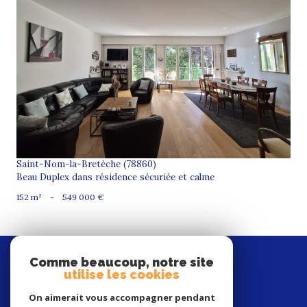
voir le bien
Saint-Nom-la-Bretèche (78860)
Beau Duplex dans résidence sécuriée et calme
152 m²
-
549 000 €
nous
suivre
Comme beaucoup, notre site
utilise les cookies
On aimerait vous accompagner pendant