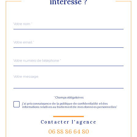
intéresse ?
Nom
Fieldset
*
par
défaut
email
*
Téléphone
*
Message
Fieldset
*
par
défaut
Validation
* Champs obligatoires
j'ai pris connaissance de la politique de confidentialité et des
informations relatives au traitement de mes données personnelles*
Contacter l'agence
06 88 86 64 80