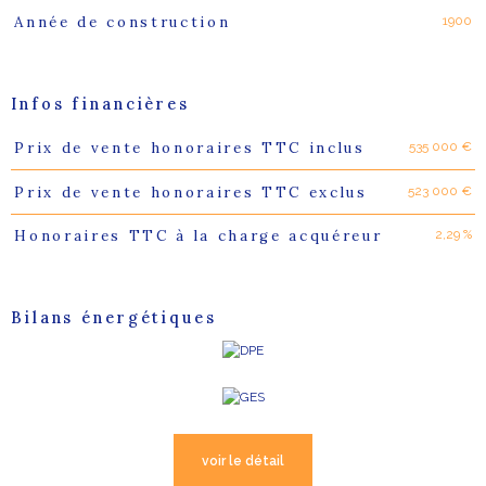
1900
Année de construction
Infos financières
535 000 €
Prix de vente honoraires TTC inclus
Caractéristiques
Valeurs
523 000 €
Prix de vente honoraires TTC exclus
2,29 %
Honoraires TTC à la charge acquéreur
Bilans énergétiques
voir le détail